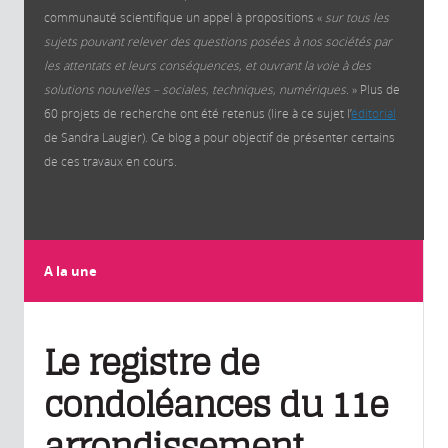
communauté scientifique un appel à propositions «
sur tous les
sujets pouvant relever des questions posées à nos sociétés par
les attentats et leurs conséquences, et ouvrant la voie à des
solutions nouvelles – sociales, techniques, numériques.
» Plus de
60 projets de recherche ont été retenus (lire à ce sujet l’
éditorial
de Sandra Laugier). Ce blog a pour objectif de présenter certains
de ces travaux en cours.
A la une
Le registre de
condoléances du 11e
arrondissement