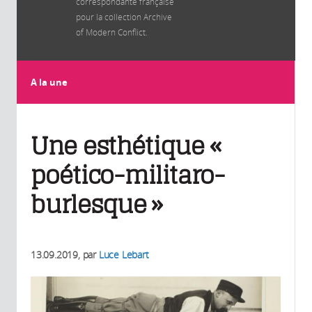
correspondante française
pour la collection Archive
of Modern Conflict.
A la une
Une esthétique «
poético-militaro-
burlesque »
13.09.2019
, par
Luce Lebart