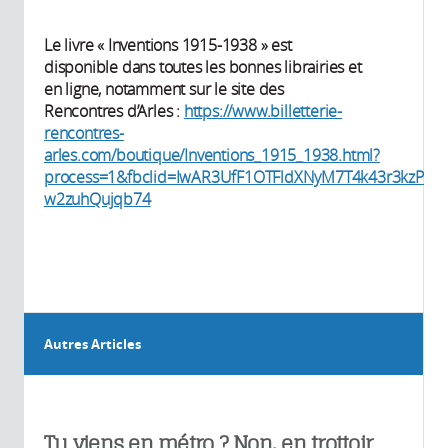
Le livre « Inventions 1915-1938 » est
disponible dans toutes les bonnes librairies et
en ligne, notamment sur le site des
Rencontres d’Arles :
https://www.billetterie-
rencontres-
arles.com/boutique/Inventions_1915_1938.html?
process=1&fbclid=IwAR3UfF1OTFldXNyM7T4k43r3kzPss
w2zuhQujqb74
Autres Articles
Tu viens en métro ? Non, en trottoir