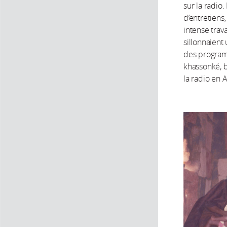
sur la radio
d’entretiens
intense trav
sillonnaient
des programm
khassonké, b
la radio en 