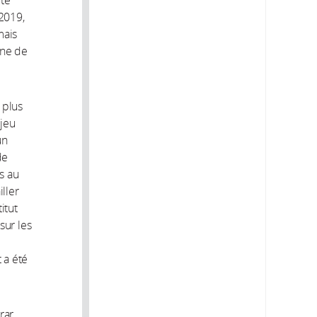
uté
 2019,
mais
ine de
 plus
njeu
un
de
ès au
iller
itut
sur les
 a été
rar