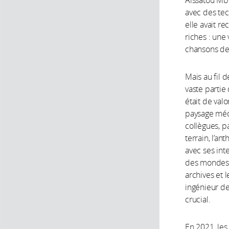
Aïssatou Mbo
avec des tech
elle avait re
riches : une
chansons de
Mais au fil 
vaste partie
était de val
paysage méd
collègues, pa
terrain, l’an
avec ses inte
des mondes af
archives et
ingénieur de
crucial.
En 2021, les