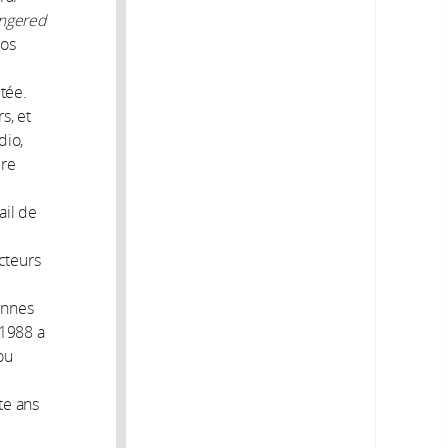
ngered
Los
tée.
s, et
dio,
ire
ail de
cteurs
onnes
 1988 a
ou
te ans