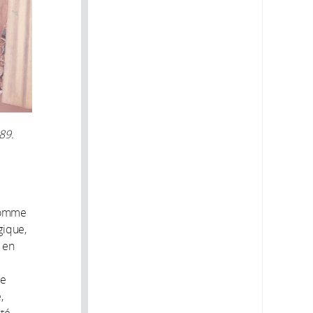
89.
 comme
gique,
 en
ne
,