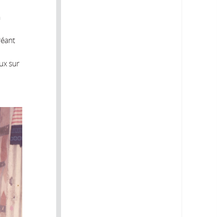
n
réant
ux sur
.