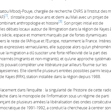
ssatou Mbodj-Pouye, chargée de recherche CNRS à l’Institut des
1
AF)
, s’installe pour deux ans et demi au Mali avec un projet de
3
mbinant anthropologie et histoire
. Son projet initial est de
 les débats locaux autour de l’émigration dans la région de Kayes à 
e siècle, espace et moment marqués par de fortes dynamiques
vers le reste de l’Afrique et l’Europe, notamment la France. Intére
es expressives vernaculaires, elle suppose alors qu’un phénomèn
ue la migration a dû susciter une forte réflexivité de la part des
ncernés (migrants et non-migrants), et qu’une approche systémat
ts pouvait compléter une littérature par ailleurs fournie sur les
ayesiennes. Elle identifie plusieurs entrées possibles parmi lesque
 de Kayes (RRK), station installée dans la région depuis 1988.
acement dans l’enquête : la singularité de l’histoire de cette radi
èche dans le monopole de l’information sous un régime de parti
nçant de plusieurs années la libéralisation des ondes consécutive
émocratique de 1991-1992, a conduit la chercheuse à centrer son 