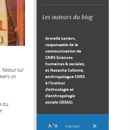
Les auteurs du blog
Armelle Leclerc,
responsable de la
communication de
CNRS Sciences
humaines & sociales,
. Retour sur
et Natacha Collomb,
avers un
anthropologue CNRS
à l’Institut
d’ethnologie et
d’anthropologie
sociale (IDEAS).
e du
ur
-
+
A
A
Imprimer