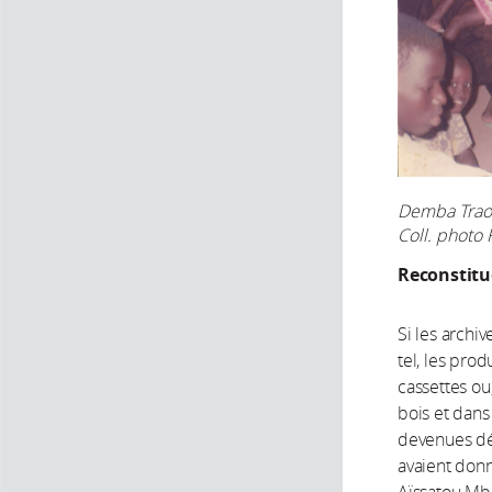
Demba Traoré
Coll. photo 
Reconstitu
Si les archi
tel, les pro
cassettes o
bois et dans
devenues dés
avaient donn