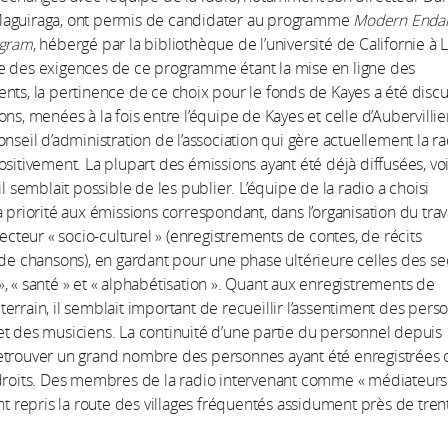
aguiraga, ont permis de candidater au programme
Modern Enda
ogram
, hébergé par la bibliothèque de l’université de Californie à 
e des exigences de ce programme étant la mise en ligne des
nts, la pertinence de ce choix pour le fonds de Kayes a été discu
ns, menées à la fois entre l’équipe de Kayes et celle d’Aubervillier
onseil d’administration de l’association qui gère actuellement la ra
ositivement. La plupart des émissions ayant été déjà diffusées, vo
il semblait possible de les publier. L’équipe de la radio a choisi
a priorité aux émissions correspondant, dans l’organisation du trav
secteur « socio-culturel » (enregistrements de contes, de récits
 de chansons), en gardant pour une phase ultérieure celles des se
, « santé » et « alphabétisation ». Quant aux enregistrements de
errain, il semblait important de recueillir l’assentiment des pers
t des musiciens. La continuité d’une partie du personnel depuis
etrouver un grand nombre des personnes ayant été enregistrées 
-droits. Des membres de la radio intervenant comme « médiateurs
ont repris la route des villages fréquentés assidument près de tren