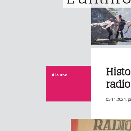
Histo
A la une
radi
05.11.2024
, p