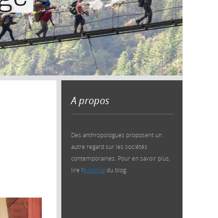
A propos
Des anthropologues proposent un
autre regard sur les sociétés
contemporaines. Pour en savoir plus,
lire l’
éditorial
du blog.