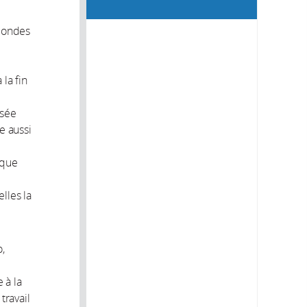
 mondes
la fin
ssée
e aussi
ique
lles la
o,
 à la
travail