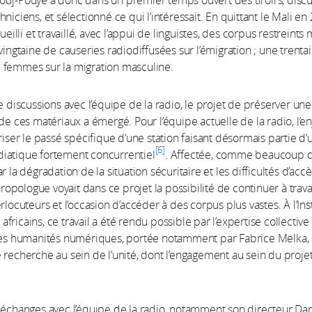
dj-Pouye a donc dans un premier temps ouvert des tiroirs, disc
niciens, et sélectionné ce qui l’intéressait. En quittant le Mali en
cueilli et travaillé, avec l’appui de linguistes, des corpus restreints 
 vingtaine de causeries radiodiffusées sur l’émigration ; une trenta
 femmes sur la migration masculine.
de discussions avec l’équipe de la radio, le projet de préserver une
 de ces matériaux a émergé. Pour l’équipe actuelle de la radio, l’e
oriser le passé spécifique d’une station faisant désormais partie d’
6
iatique fortement concurrentiel
. Affectée, comme beaucoup 
r la dégradation de la situation sécuritaire et les difficultés d’acc
thropologue voyait dans ce projet la possibilité de continuer à trava
rlocuteurs et l’occasion d’accéder à des corpus plus vastes. À l’Inst
ricains, ce travail a été rendu possible par l’expertise collective 
 les humanités numériques, portée notamment par Fabrice Melka,
 recherche au sein de l’unité, dont l’engagement au sein du projet
 échanges avec l’équipe de la radio, notamment son directeur Dar