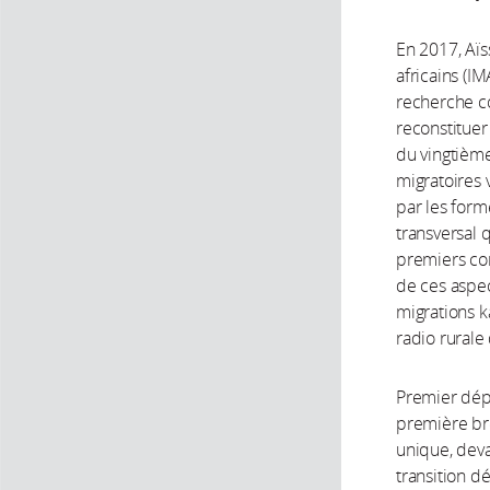
En 2017, Aï
africains (IM
recherche co
reconstituer
du vingtièm
migratoires 
par les form
transversal q
premiers co
de ces aspec
migrations k
radio rurale
Premier dépl
première br
unique, deva
transition d