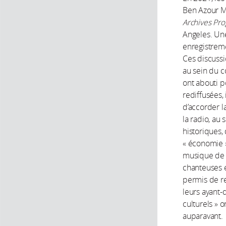
Ben Azour M
Archives Pr
Angeles. Un
enregistreme
Ces discussio
au sein du c
ont abouti p
rediffusées, 
d’accorder l
la radio, au 
historiques,
« économie »
musique de t
chanteuses e
permis de r
leurs ayant
culturels » 
auparavant.