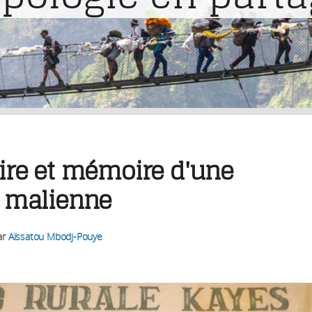
ire et mémoire d'une
o malienne
ar
Aïssatou Mbodj-Pouye