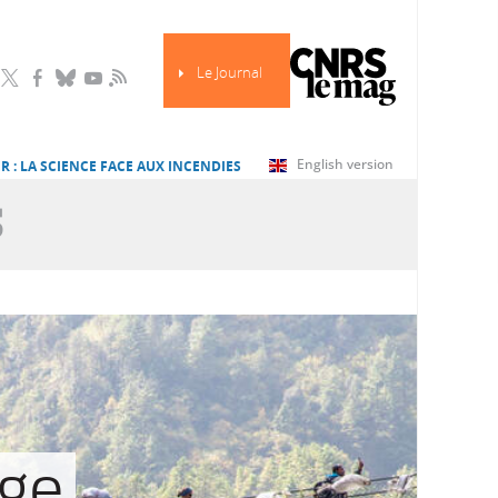
Le Journal
RSS
English version
R : LA SCIENCE FACE AUX INCENDIES
S
age