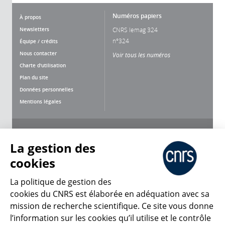
Numéros papiers
À propos
Newsletters
CNRS lemag 324
n°324
Équipe / crédits
Nous contacter
Voir tous les numéros
Charte d'utilisation
Plan du site
Données personnelles
Mentions légales
Nous suivre
Partager
La gestion des
cookies
La politique de gestion des
cookies du CNRS est élaborée en adéquation avec sa
mission de recherche scientifique. Ce site vous donne
CNRS Le Mag
l’information sur les cookies qu’il utilise et le contrôle