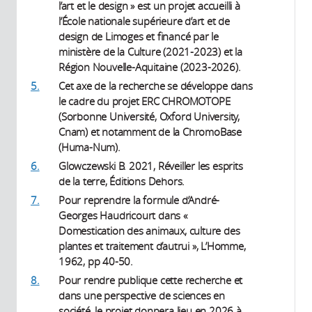
l’art et le design » est un projet accueilli à
l’École nationale supérieure d’art et de
design de Limoges et financé par le
ministère de la Culture (2021-2023) et la
Région Nouvelle-Aquitaine (2023-2026).
5.
Cet axe de la recherche se développe dans
le cadre du projet ERC CHROMOTOPE
(Sorbonne Université, Oxford University,
Cnam) et notamment de la ChromoBase
(Huma-Num).
6.
Glowczewski B. 2021, Réveiller les esprits
de la terre, Éditions Dehors.
7.
Pour reprendre la formule d’André-
Georges Haudricourt dans «
Domestication des animaux, culture des
plantes et traitement d’autrui », L’Homme,
1962, pp 40-50.
8.
Pour rendre publique cette recherche et
dans une perspective de sciences en
société, le projet donnera lieu en 2026 à