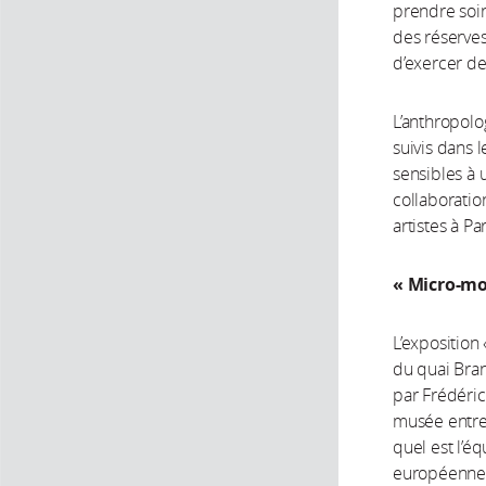
prendre soin
des réserves
d’exercer des
L’anthropolog
suivis dans 
sensibles à 
collaboratio
artistes à Pa
« Micro-mon
L’exposition
du quai Bran
par Frédéric
musée entre 
quel est l’é
européennes 