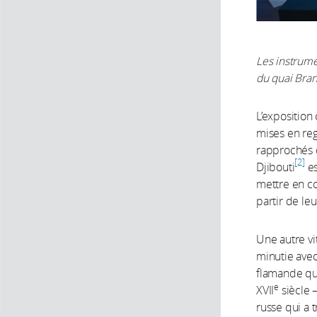
Les instrume
du quai Branl
L’exposition
mises en reg
rapprochés d
2
Djibouti
es
mettre en co
partir de le
Une autre vi
minutie avec 
flamande qui
e
XVII
siècle 
russe qui a 