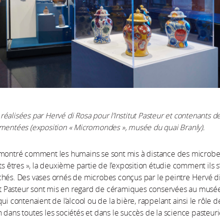
éalisées par Hervé di Rosa pour l’Institut Pasteur et contenants d
mentées (exposition « Micromondes », musée du quai Branly).
 montré comment les humains se sont mis à distance des microbe
its êtres », la deuxième partie de l’exposition étudie comment ils s
hés. Des vases ornés de microbes conçus par le peintre Hervé d
tut Pasteur sont mis en regard de céramiques conservées au musé
ui contenaient de l’alcool ou de la bière, rappelant ainsi le rôle d
 dans toutes les sociétés et dans le succès de la science pasteur