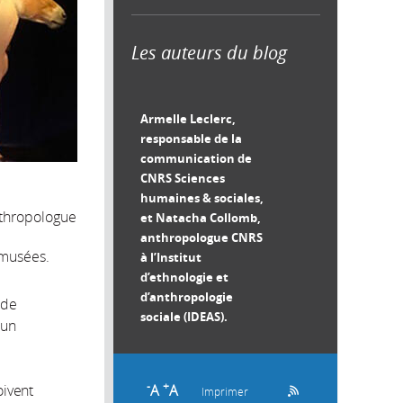
Les auteurs du blog
Armelle Leclerc,
responsable de la
communication de
CNRS Sciences
humaines & sociales,
nthropologue
et Natacha Collomb,
anthropologue CNRS
s musées.
à l’Institut
d’ethnologie et
d’anthropologie
 de
sociale (IDEAS).
 un
-
+
A
A
oivent
Imprimer