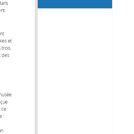
dans
ent
ont
les et
 trois
t des
 musée
nçue
e ce
e :
on