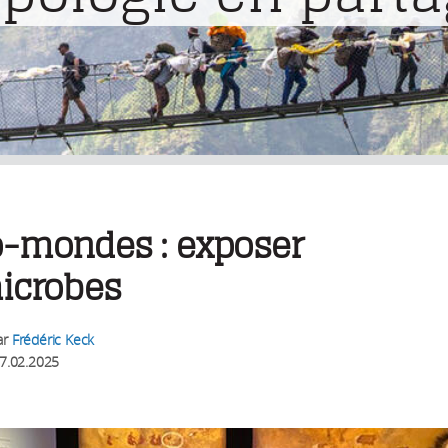
o-mondes : exposer
microbes
ar
Frédéric Keck
7.02.2025