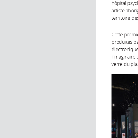
hôpital psyc
artiste abori
territoire d
Cette premiè
produites pa
électronique
l’imaginair
verre du pla