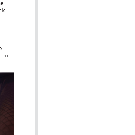
ne
 le
e
s en