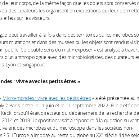
 de leur corps, de la même façon que les objets sont conservés 
 où des curateurs les organisent en expositions qui leur permett
 effets sur les visiteurs.
ue peut travailler à la fois dans des territoires où les microbes s
leurs mutations et dans des musées où les objets sont rendus visib
un public. Ce double sens du mot « exposer » est analysé à travers
ns d’un anthropologue avec des microbiologistes, des curateurs e
ris, Lyon et Singapour.
des : vivre avec les petits êtres »
 «
Micro-mondes : vivre avec les petits êtres
» a été présentée au
ly, à Paris, entre le 11 juin et le 11 septembre 2022. Elle a été co
 Keck lorsqu’il était directeur du département de la recherche d
2014 et 2018. L’exposition visait à répondre à la question suivant
quivalent des microbes et du microscope dans les sociétés non-
e
? Si l’Europe a imposé au reste du globe au XX
siècle l’idée sel