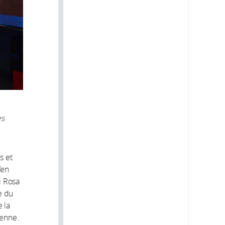
es
s et
’en
i Rosa
e du
e la
ienne.