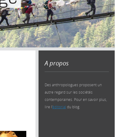
A propos
Des anthropologues proposent un
autre regard sur les sociétés
contemporaines. Pour en savoir plus,
lire l’
éditorial
du blog.