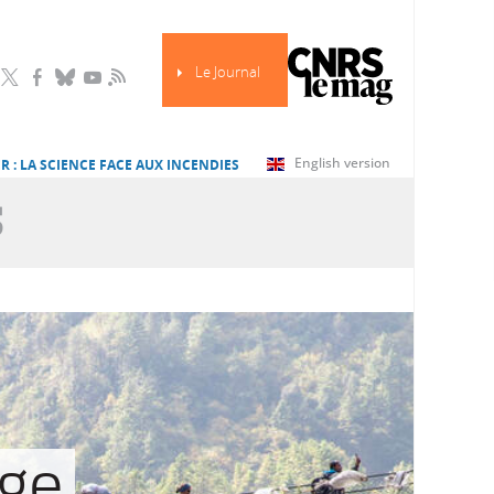
Le Journal
RSS
English version
R : LA SCIENCE FACE AUX INCENDIES
S
age