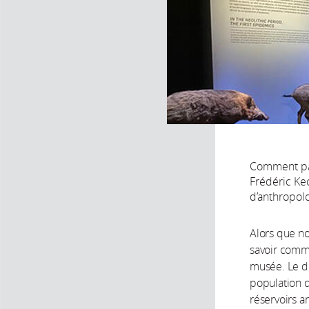
Comment par
Frédéric Ke
d’anthropol
Alors que no
savoir comme
musée. Le d
population 
réservoirs a