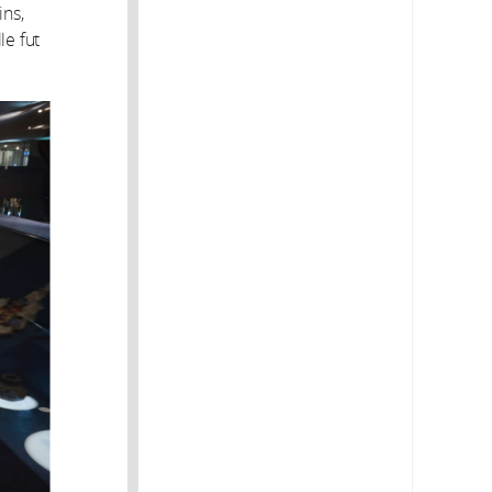
ins,
le fut