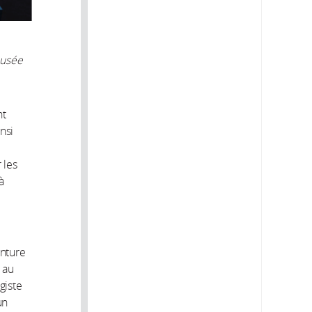
musée
nt
nsi
 les
à
inture
 au
giste
un