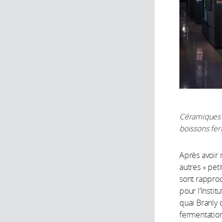
Céramiques r
boissons fer
Après avoir
autres « pet
sont rapproc
pour l’Insti
quai Branly q
fermentation