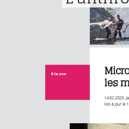
Micr
A la une
les 
14.02.2025
, p
Mis à jour le
1