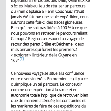
expéditions héroïques des XVIIe, XVIIIe et XIXe
siècles. Mais au lieu de réaliser un parcours
qui (n’en déplaise à Henri Coudreau) n’avait
jamais été fait par une seule expédition, nous
suivrons cette fois-ci des traces glorieuses.
Bien qu’il ne soit pas fidèle à 100 % à ce que
nous pouvons en retracer, le parcours reliant
Camopi à Regina correspond au voyage de
retour des pères Grillet et Béchamel, deux
missionnaires qui furent les premiers à
« explorer » l’intérieur de la Guyane en
1
1674
.
Ce nouveau voyage se situe à la confluence
entre divers intérêts. En premier lieu, il y a ce
qu’implique un tel parcours. Le concevoir
comme une expédition à la rame et en
autonomie totale implique de retrouver, bien
que de manière atténuée, les contraintes et
les manières de faire de ces expéditions du