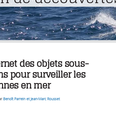
ernet des objets sous-
s pour surveiller les
ennes en mer
ar
Benoît Parrein et Jean-Marc Rousset