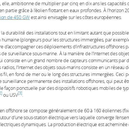
elle, ambitionne de multiplier par cinq en dix ans les capacités 
en partie grâce à l’éolien flottant en eaux profondes. À l’horizon 2
tion de 450 GW
est ainsi envisagée sur les côtes européennes.
la durabilité des installations tout en limitant autant que possible
on humaine (plongeurs pour les structures immergées, par exemple)
re d’accompagner ces déploiements d’infrastructures offshores p
 de surveillance sous-marine. À la manière de l’Internet des objet
 qui consiste en un grand nombre de capteurs communicants par 
ls radios, l’Internet des objets sous-marins consiste en un réseau 
s fil, en fond de mer ou le long des structures immergées. Ceci 
e surveillance permanente des installations offshores, qui peut êt
 façon ponctuelle par des dispositifs robotiques mobiles de ty
2
3
ou USV
.
en offshore se compose généralement de 60 à 160 éoliennes (fix
utour d’une sous-station électrique vers laquelle converge l’ense
électriques dynamiques. La production électrique est acheminée