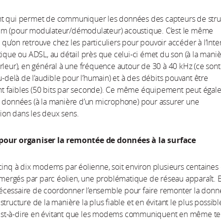
t qui permet de communiquer les données des capteurs de stru
m (pour modulateur/démodulateur) acoustique. C’est le même
u’on retrouve chez les particuliers pour pouvoir accéder à l’Inte
tique ou ADSL, au détail près que celui-ci émet du son (à la mani
rleur), en général à une fréquence autour de 30 à 40 kHz (ce son
au-delà de l’audible pour l’humain) et à des débits pouvant être
 faibles (50 bits par seconde). Ce même équipement peut égal
s données (à la manière d’un microphone) pour assurer une
on dans les deux sens.
pour organiser la remontée de données à la surface
cinq à dix modems par éolienne, soit environ plusieurs centaines
rgés par parc éolien, une problématique de réseau apparaît. 
t nécessaire de coordonner l’ensemble pour faire remonter la don
tructure de la manière la plus fiable et en évitant le plus possibl
 c’est-à-dire en évitant que les modems communiquent en même t