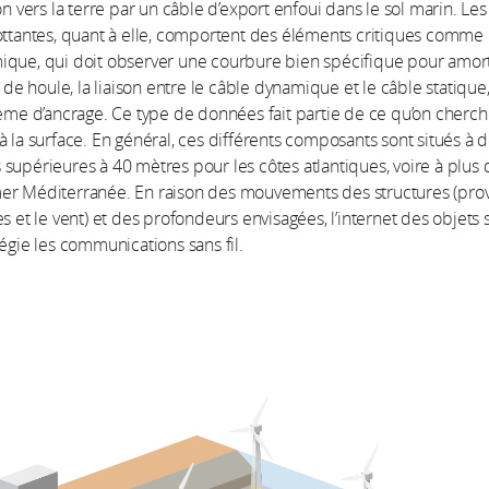
on vers la terre par un câble d’export enfoui dans le sol marin. Les
ottantes, quant à elle, comportent des éléments critiques comme 
que, qui doit observer une courbure bien spécifique pour amort
 houle, la liaison entre le câble dynamique et le câble statique,
tème d’ancrage. Ce type de données fait partie de ce qu’on cherch
à la surface. En général, ces différents composants sont situés à 
supérieures à 40 mètres pour les côtes atlantiques, voire à plus
er Méditerranée. En raison des mouvements des structures (pr
es et le vent) et des profondeurs envisagées, l’internet des objets 
légie les communications sans fil.