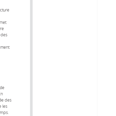
cture
rnet
ère
t des
ement
 de
En
née des
e les
emps.