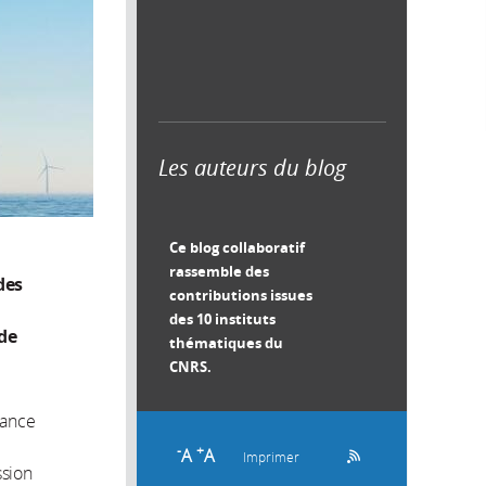
Les auteurs du blog
Ce blog collaboratif
rassemble des
des
contributions issues
des 10 instituts
 de
thématiques du
CNRS.
rance
-
+
A
A
Imprimer
ssion