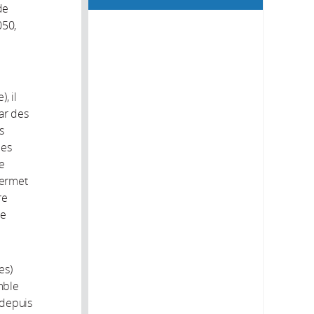
de
050,
, il
ar des
s
des
de
permet
re
pe
es)
mble
 depuis