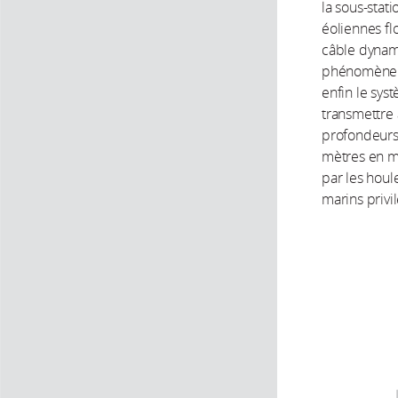
la sous-stati
éoliennes fl
câble dynami
phénomène de
enfin le sys
transmettre 
profondeurs 
mètres en m
par les houl
marins privi