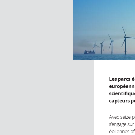
Les parcs 
européenne
scientifiq
capteurs p
Avec seize p
s’engage sur
éoliennes of