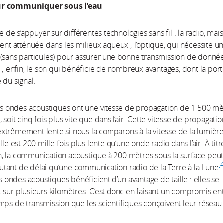
r communiquer sous l’eau
le de s’appuyer sur différentes technologies sans fil : la radio, mais
ment atténuée dans les milieux aqueux ; l’optique, qui nécessite u
(sans particules) pour assurer une bonne transmission de donné
e ; enfin, le son qui bénéficie de nombreux avantages, dont la por
 du signal.
les ondes acoustiques ont une vitesse de propagation de 1 500 mè
soit cinq fois plus vite que dans l’air. Cette vitesse de propagatio
trêmement lente si nous la comparons à la vitesse de la lumière
lle est 200 mille fois plus lente qu’une onde radio dans l’air. À tit
, la communication acoustique à 200 mètres sous la surface peu
tant de délai qu’une communication radio de la Terre à la Lune
es ondes acoustiques bénéficient d’un avantage de taille : elles se
 sur plusieurs kilomètres. C’est donc en faisant un compromis en
mps de transmission que les scientifiques conçoivent leur réseau