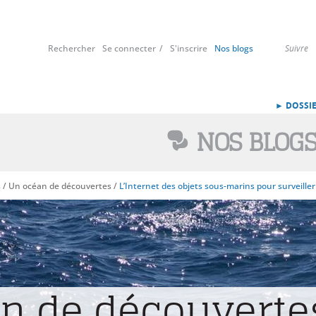
Rechercher
Se connecter
S'inscrire
Nos blogs
Suivre
► DOSSIE
NOS BLOG
s
/
Un océan de découvertes
/
L’Internet des objets sous-marins pour surveille
n de découverte