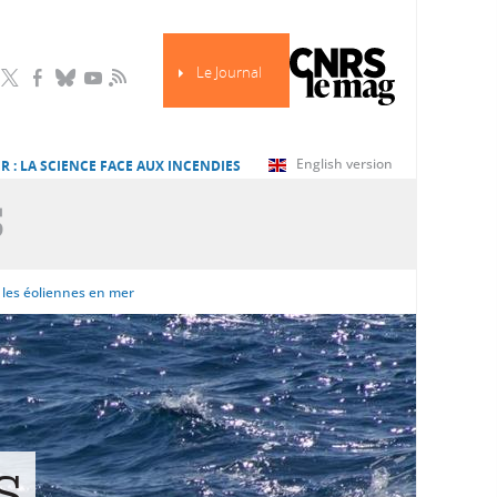
Le Journal
RSS
English version
R : LA SCIENCE FACE AUX INCENDIES
S
r les éoliennes en mer
s