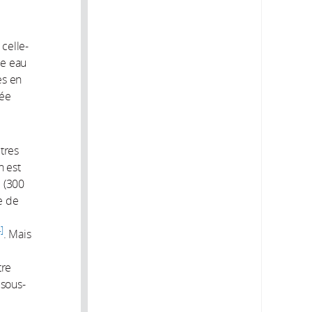
 celle-
ne eau
es en
tée
tres
n est
 (300
re de
t
4
. Mais
tre
 sous-