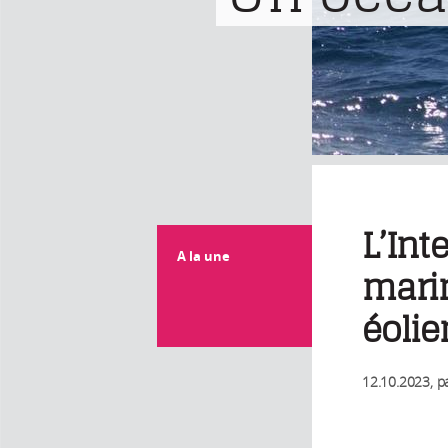
L’Int
A la une
marin
éoli
12.10.2023
, p