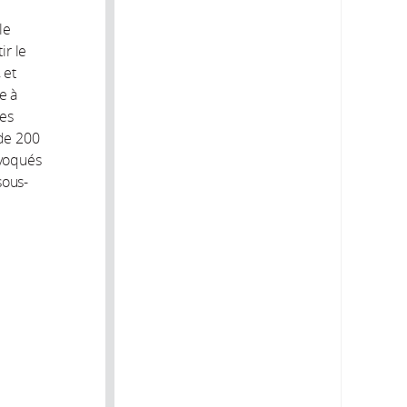
le
ir le
 et
e à
des
 de 200
ovoqués
sous-