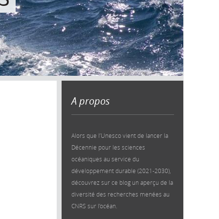
A propos
Alors que l’Unesco vient de lancer la
Décennie pour les sciences
océaniques au service du
développement durable (2021-2030),
découvrez sur ce blog un aperçu de la
diversité des recherches menées au
CNRS sur l’océan.