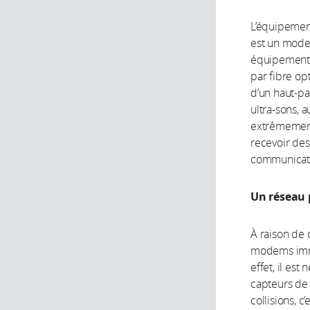
L’équipemen
est un mode
équipement q
par fibre op
d’un haut-pa
ultra-sons, 
extrêmement
recevoir de
communicati
Un réseau 
À raison de 
modems imme
effet, il es
capteurs de s
collisions,