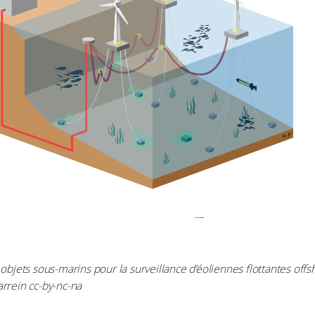
 objets sous-marins pour la surveillance d’éoliennes flottantes offs
rrein cc-by-nc-na