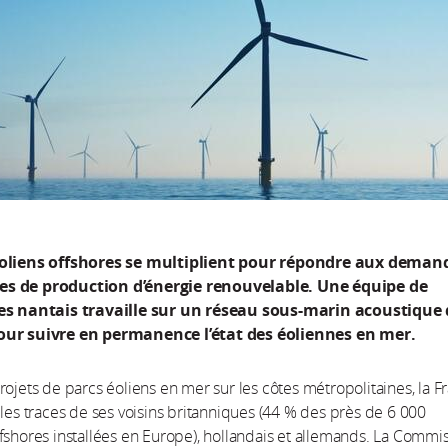
éoliens offshores se multiplient pour répondre aux deman
s de production d’énergie renouvelable. Une équipe de
ues nantais travaille sur un réseau sous-marin acoustique
our suivre en permanence l’état des éoliennes en mer.
rojets de parcs éoliens en mer sur les côtes métropolitaines, la F
 les traces de ses voisins britanniques (44 % des près de 6 000
fshores installées en Europe), hollandais et allemands. La Commi