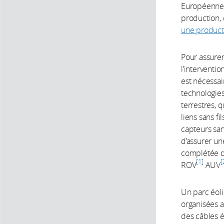
Européenne, 
production, 
une produc
Pour assurer 
l’interventi
est nécessai
technologies
terrestres,
liens sans fi
capteurs san
d’assurer un
complétée de
1
ROV
AUV
Un parc éoli
organisées a
des câbles 