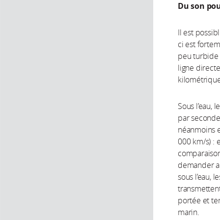
Du son pou
Il est possib
ci est forte
peu turbide 
ligne direct
kilométrique
Sous l’eau, 
par seconde, 
néanmoins ex
000 km/s) : e
comparaison
demander au
sous l’eau, l
transmettent
portée et te
marin.