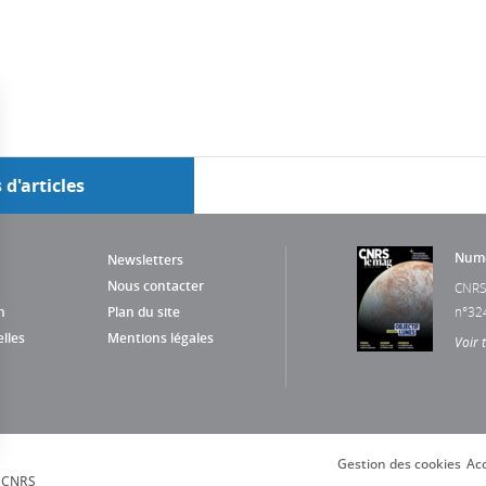
 d'articles
Numé
Newsletters
Nous contacter
CNRS
n
Plan du site
n°32
lles
Mentions légales
Voir 
Gestion des cookies
Acc
s Options
, CNRS