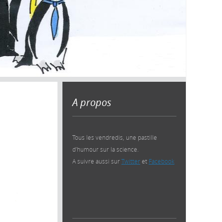
A propos
Tous les vendredis, une pastille
d’humour sur la science.
A suivre aussi sur
Twitter
et
Facebook