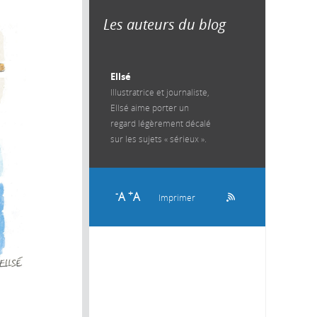
Les auteurs du blog
Ellsé
Illustratrice et journaliste,
Ellsé aime porter un
regard légèrement décalé
sur les sujets « sérieux ».
-
+
A
A
Imprimer