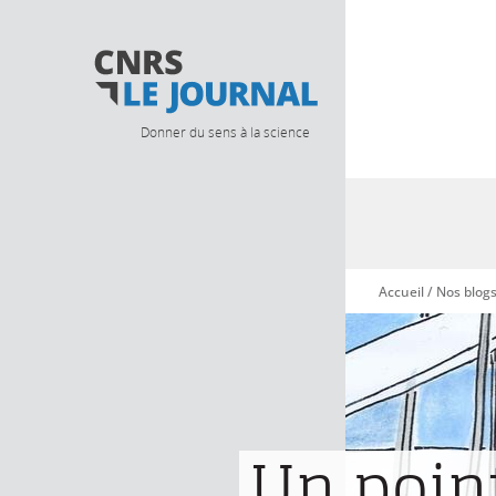
Donner du sens à la science
Accueil
/
Nos blog
Vous êtes ici
Un point