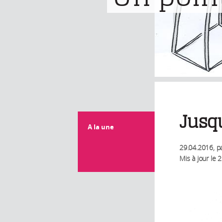
Jusqu
A la une
29.04.2016
, p
Mis à jour le
2