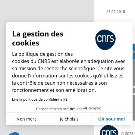
28.02.2018
Lire plus
La gestion des
cookies
Voir plus
La politique de gestion des
cookies du CNRS est élaborée en adéquation avec
sa mission de recherche scientifique. Ce site vous
À propos
donne l’information sur les cookies qu’il utilise et
Équipe / crédits
le contrôle de ceux non nécessaires à son
Charte d'utilisatio
fonctionnement et son amélioration.
Données personne
Lire la politique de confidentialité
Consentements certifiés par
Non merci
Je choisis
OK pour moi
Axeptio consent
Plateforme de Gestion du Consentement : Personnalisez vo
© 2026