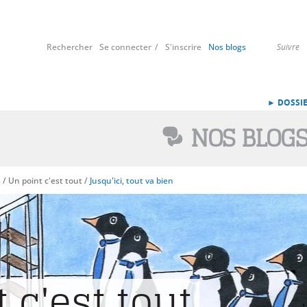
Rechercher
Se connecter
S'inscrire
Nos blogs
Suivre
► DOSSIE
NOS BLOG
s
/
Un point c'est tout
/
Jusqu'ici, tout va bien
 c'est tout