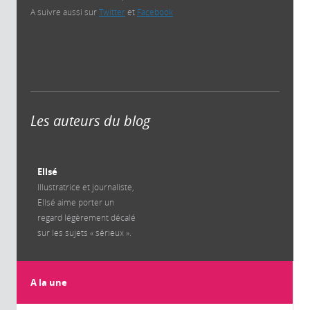
A suivre aussi sur
Twitter
et
Facebook
Les auteurs du blog
Ellsé
Illustratrice et journaliste,
Ellsé aime porter un
regard légèrement décalé
sur les sujets « sérieux ».
A la une