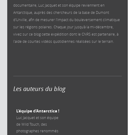
documentaire, Luc Jacquet et son équipe reviennent en
Antarctique, auprès des chercheurs de la base de Dumont
d'Urville, afin de mesurer l’impact du bouleversement climatique
sur les régions polaires. Chaque jour jusqu'à la mi-décembre,
vivez sur ce blog cette expédition dont le CNRS est partenaire, à
l'aide de courtes vidéos quotidiennes réalisées sur le terrain.
Les auteurs du blog
L'équipe d'Antarctica !
Luc Jacquet et son équipe
de Wild Touch, des
photographes renommés