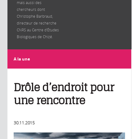
mais aussi des
chercheurs dont
Christophe Barbraud,
directeur de recherche
CNRS au Centre d’Études
Biologiques de Chizé.
A la une
Drôle d’endroit pour
une rencontre
30.11.2015