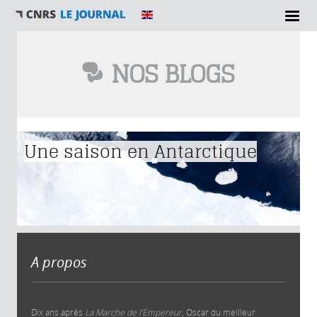
NOS BLOGS
Vous êtes ici
Une saison en Antarctique
A propos
Dix ans après
La Marche de l’Empereur
, Oscar du meilleur