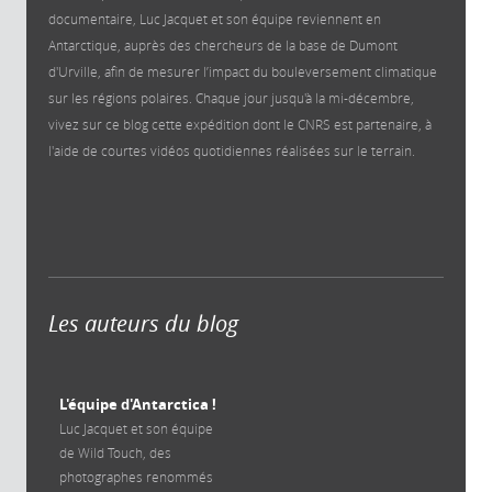
documentaire, Luc Jacquet et son équipe reviennent en
Antarctique, auprès des chercheurs de la base de Dumont
d'Urville, afin de mesurer l’impact du bouleversement climatique
sur les régions polaires. Chaque jour jusqu'à la mi-décembre,
vivez sur ce blog cette expédition dont le CNRS est partenaire, à
l'aide de courtes vidéos quotidiennes réalisées sur le terrain.
Les auteurs du blog
L'équipe d'Antarctica !
Luc Jacquet et son équipe
de Wild Touch, des
photographes renommés