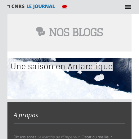
NOS BLOGS
Vous êtes ici
Une saison en Antarctique
A propos
Dix ans après
La Marche de l’Empereur
, Oscar du meilleur