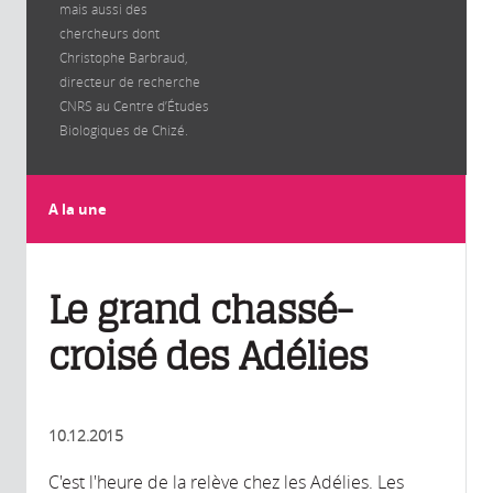
mais aussi des
chercheurs dont
Christophe Barbraud,
directeur de recherche
CNRS au Centre d’Études
Biologiques de Chizé.
A la une
Le grand chassé-
croisé des Adélies
10.12.2015
C'est l'heure de la relève chez les Adélies. Les