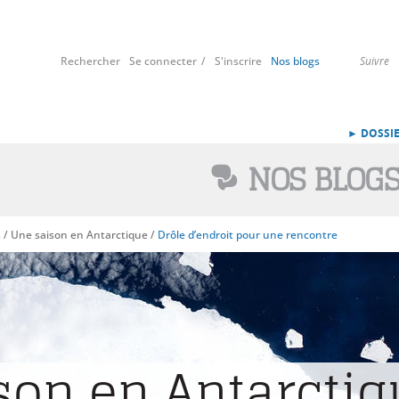
Rechercher
Se connecter
S'inscrire
Nos blogs
Suivre
► DOSSIE
NOS BLOG
s
/
Une saison en Antarctique
/
Drôle d’endroit pour une rencontre
son en Antarctiq