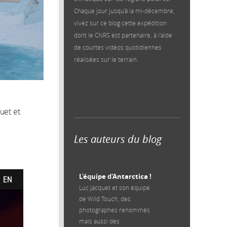
Chaque jour jusqu'à la mi-décembre,
vivez sur ce blog cette expédition
dont le CNRS est partenaire, à l'aide
de courtes vidéos quotidiennes
réalisées sur le terrain.
uet et
Les auteurs du blog
L'équipe d'Antarctica !
Luc Jacquet et son équipe
de Wild Touch, des
photographes renommés
mais aussi des