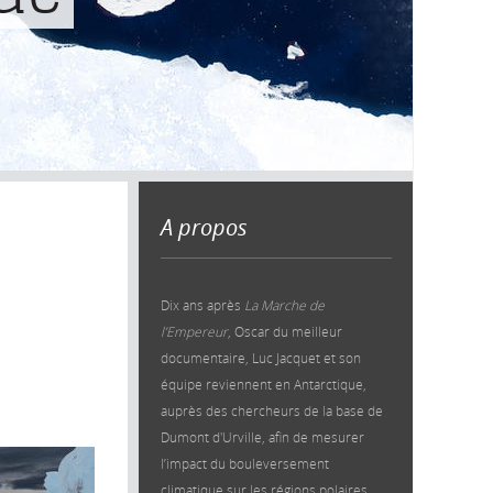
A propos
Dix ans après
La Marche de
l’Empereur
, Oscar du meilleur
documentaire, Luc Jacquet et son
équipe reviennent en Antarctique,
auprès des chercheurs de la base de
Dumont d'Urville, afin de mesurer
l’impact du bouleversement
climatique sur les régions polaires.