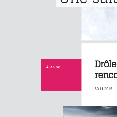
Drôle
A la une
renc
30.11.2015