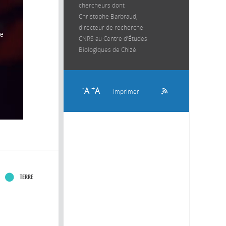
chercheurs dont
Christophe Barbraud,
directeur de recherche
CNRS au Centre d’Études
Biologiques de Chizé.
-
+
A
A
Imprimer
TERRE