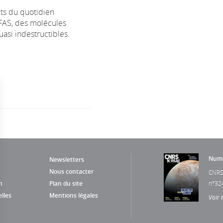
ts du quotidien
FAS, des molécules
asi indestructibles.
Numé
Newsletters
Nous contacter
CNRS
n
Plan du site
n°32
lles
Mentions légales
Voir 