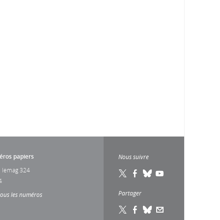
ros papiers
Nous suivre
 lemag 324
4
Partager
tous les numéros