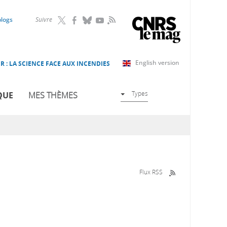
RSS
blogs
Suivre
English version
R : LA SCIENCE FACE AUX INCENDIES
Types
QUE
MES THÈMES
Flux RSS