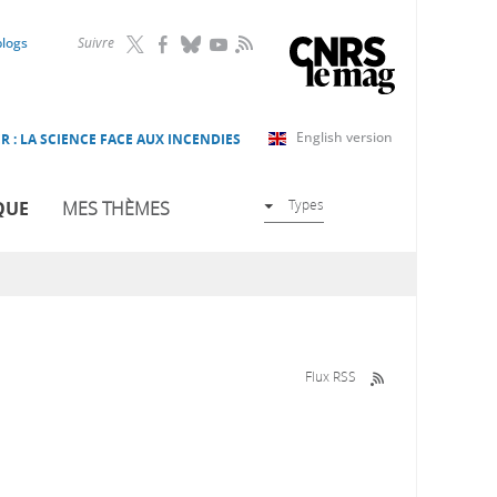
RSS
blogs
Suivre
English version
R : LA SCIENCE FACE AUX INCENDIES
Types
QUE
MES THÈMES
Flux RSS