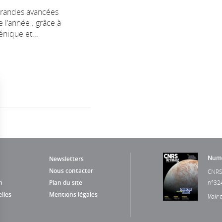
grandes avancées
e l'année : grâce à
nique et...
Numé
Newsletters
Nous contacter
CNRS
n
Plan du site
n°32
lles
Mentions légales
Voir 