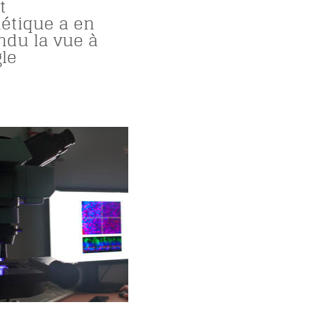
t
nétique a en
ndu la vue à
le