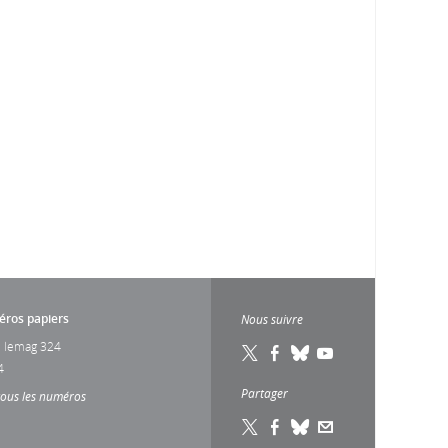
ros papiers
Nous suivre
 lemag 324
4
Partager
tous les numéros