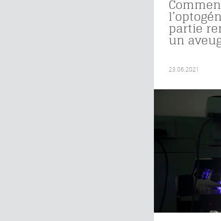
Commen
l’optogé
partie re
un aveug
23.06.2021