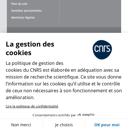
Plan du site
Données personnelles
Mentions légales
Nous suivre
Partager
La gestion des
cookies
La politique de gestion des
cookies du CNRS est élaborée en adéquation avec sa
mission de recherche scientifique. Ce site vous donne
CNRS Le Mag
l’information sur les cookies qu’il utilise et le contrôle
de ceux non nécessaires à son fonctionnement et son
© 2026, CNRS
amélioration.
Lire la politique de confidentialité
Créer un compte
Se connecter
Accessibilité : non conforme
Consentements certifiés par
Gestion des cookies
Non merci
Je choisis
OK pour moi