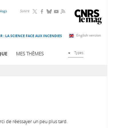
RSS
blogs
Suivre
English version
R : LA SCIENCE FACE AUX INCENDIES
Types
QUE
MES THÈMES
rci de réessayer un peu plus tard.