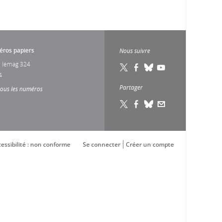
ros papiers
Nous suivre
 lemag 324
4
Partager
tous les numéros
essibilité : non conforme
Se connecter
Créer un compte