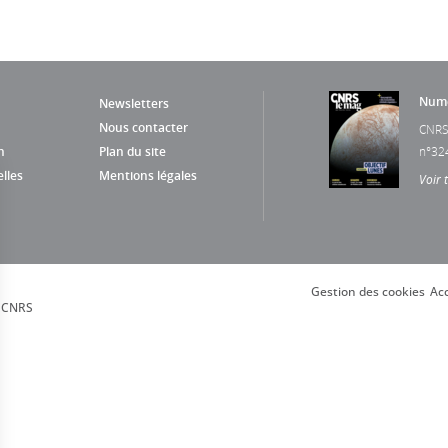
Numé
Newsletters
Nous contacter
CNRS
n
Plan du site
n°32
lles
Mentions légales
Voir 
Gestion des cookies
Acc
, CNRS