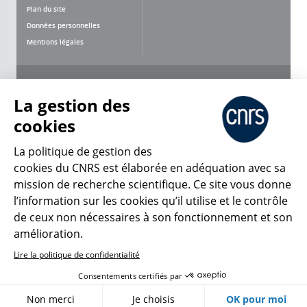
Plan du site
Données personnelles
Mentions légales
Nous suivre
Partager
La gestion des
cookies
La politique de gestion des
cookies du CNRS est élaborée en adéquation avec sa
mission de recherche scientifique. Ce site vous donne
CNRS Le Mag
l’information sur les cookies qu’il utilise et le contrôle
de ceux non nécessaires à son fonctionnement et son
© 2026, CNRS
amélioration.
Lire la politique de confidentialité
Créer un compte
Se connecter
Accessibilité : non conforme
Consentements certifiés par
Gestion des cookies
Non merci
Je choisis
OK pour moi