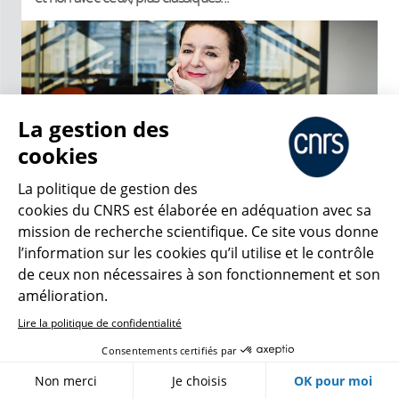
La gestion des
cookies
La politique de gestion des
cookies du CNRS est élaborée en adéquation avec sa
ARTICLE
mission de recherche scientifique. Ce site vous donne
l’information sur les cookies qu’il utilise et le contrôle
Françoise Combes, médaille d’or 2020
de ceux non nécessaires à son fonctionnement et son
du CNRS
amélioration.
Lauréate de la médaille d’or du CNRS en
Lire la politique de confidentialité
2020, l’astrophysicienne Françoise
Combes vient d'être nommée
Consentements certifiés par
Présidente de l’Académie des sciences
Non merci
Je choisis
OK pour moi
pour 2025-2026. Cette grande