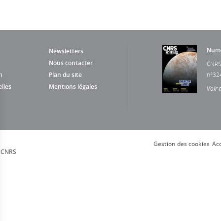
Numé
Newsletters
Nous contacter
CNRS
n
Plan du site
n°32
lles
Mentions légales
Voir 
Gestion des cookies
Acc
, CNRS