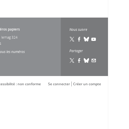
ros papiers
Nous suivre
 lemag 324
4
Partager
tous les numéros
essibilité : non conforme
Se connecter
Créer un compte