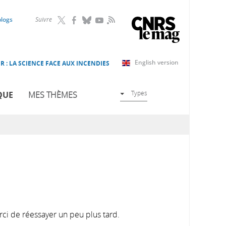
RSS
blogs
Suivre
English version
R : LA SCIENCE FACE AUX INCENDIES
Types
QUE
MES THÈMES
rci de réessayer un peu plus tard.