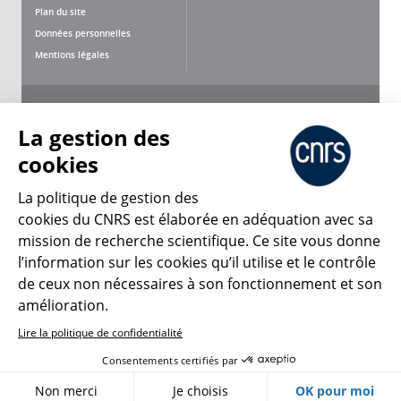
Plan du site
Données personnelles
Mentions légales
Nous suivre
Partager
La gestion des
cookies
La politique de gestion des
cookies du CNRS est élaborée en adéquation avec sa
mission de recherche scientifique. Ce site vous donne
CNRS Le Mag
l’information sur les cookies qu’il utilise et le contrôle
de ceux non nécessaires à son fonctionnement et son
© 2026, CNRS
amélioration.
Lire la politique de confidentialité
Créer un compte
Se connecter
Accessibilité : non conforme
Consentements certifiés par
Gestion des cookies
Non merci
Je choisis
OK pour moi