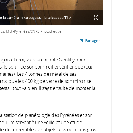
 de la caméra infrarouge sur le télescope T1M.
/Obs. Midi-Pyrénées/CNRS Photothèque
Partager
çois et moi, sous la coupole Gentilly pour
 le sortir de son sommeil et vérifier que tout
semaines). Les 4 tonnes de métal de ses
nsi que les 400 kg de verre de son miroir se
ts : tout va bien. Il s’agit ensuite de monter la
 la station de planétologie des Pyrénées et son
pe T1m servent à une veille et une étude
te de l’ensemble des objets plus ou moins gros