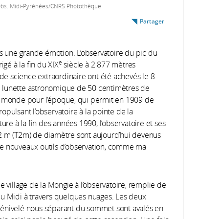
/Obs. Midi-Pyrénées/CNRS Photothèque
Partager
urs une grande émotion. L’observatoire du pic du
e
igé à la fin du XIX
siècle à 2 877 mètres
 de science extraordinaire ont été achevés le 8
 lunette astronomique de 50 centimètres de
au monde pour l’époque, qui permit en 1909 de
pulsant l’observatoire à la pointe de la
e à la fin des années 1990, l’observatoire et ses
 2 m (T2m) de diamètre sont aujourd’hui devenus
de nouveaux outils d’observation, comme ma
e village de la Mongie à l’observatoire, remplie de
c du Midi à travers quelques nuages. Les deux
dénivelé nous séparant du sommet sont avalés en