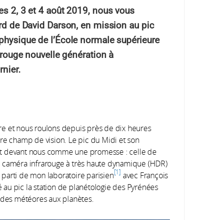
es 2, 3 et 4 août 2019, nous vous
ord de David Darson, en mission au pic
 physique de l’École normale supérieure
rarouge nouvelle génération à
rnier.
re et nous roulons depuis près de dix heures
re champ de vision. Le pic du Midi et son
nt devant nous comme une promesse : celle de
a caméra infrarouge à très haute dynamique (HDR)
1
s parti de mon laboratoire parisien
avec François
é au pic la station de planétologie des Pyrénées
, des météores aux planètes.