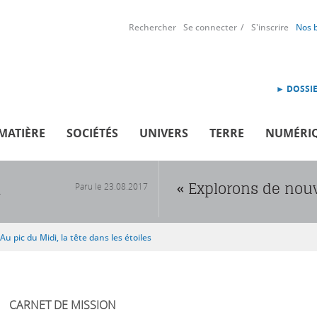
Rechercher
Se connecter
S'inscrire
Nos 
► DOSSIE
MATIÈRE
SOCIÉTÉS
UNIVERS
TERRE
NUMÉRI
« Explorons de no
Paru le
23.08.2017
R
Au pic du Midi, la tête dans les étoiles
CARNET DE MISSION