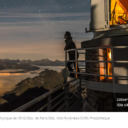
L’obser
XIXe si
physique de l’ENS/Obs. de Paris/Obs. Midi-Pyrénées/CNRS Photothèque