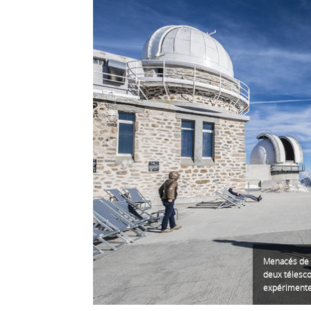
Menacés de f
deux télesco
expérimente