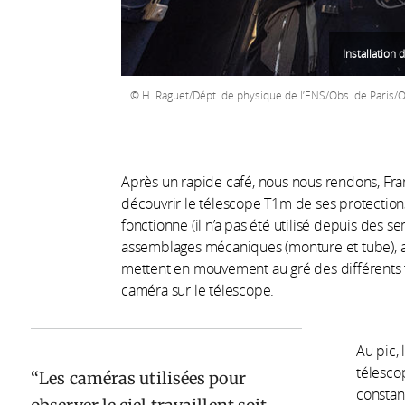
Installation
H. Raguet/Dépt. de physique de l’ENS/Obs. de Paris
Après un rapide café, nous nous rendons, Fran
découvrir le télescope T1m de ses protections,
fonctionne (il n’a pas été utilisé depuis des 
assemblages mécaniques (monture et tube), ai
mettent en mouvement au gré des différents tes
caméra sur le télescope.
Au pic,
télesco
Les caméras utilisées pour
constan