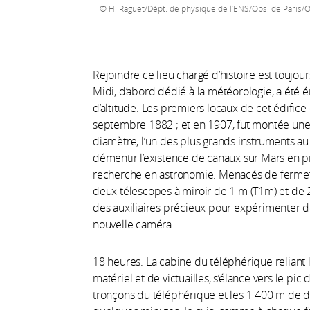
H. Raguet/Dépt. de physique de l’ENS/Obs. de Paris
Rejoindre ce lieu chargé d’histoire est toujo
Midi, d’abord dédié à la météorologie, a été ér
d’altitude. Les premiers locaux de cet édifice
septembre 1882 ; et en 1907, fut montée une
diamètre, l’un des plus grands instruments 
démentir l’existence de canaux sur Mars en pro
recherche en astronomie. Menacés de fermetur
deux télescopes à miroir de 1 m (T1m) et de
des auxiliaires précieux pour expérimenter 
nouvelle caméra.
18 heures. La cabine du téléphérique reliant l
matériel et de victuailles, s’élance vers le pi
tronçons du téléphérique et les 1 400 m de 