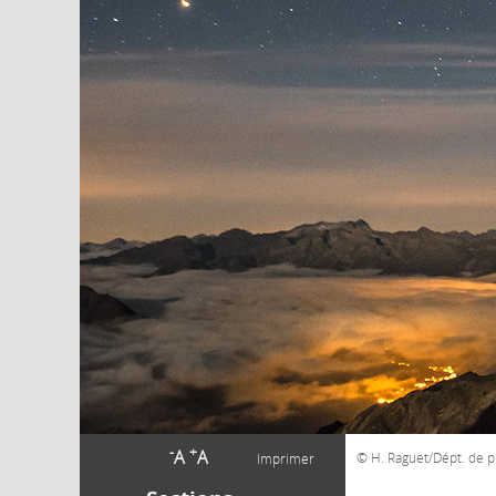
-
+
A
A
H. Raguet/Dépt. de 
Imprimer