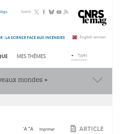
RSS
blogs
Suivre
English version
R : LA SCIENCE FACE AUX INCENDIES
Types
QUE
MES THÈMES
uveaux mondes »
ARTICLE
-
+
A
A
Imprimer