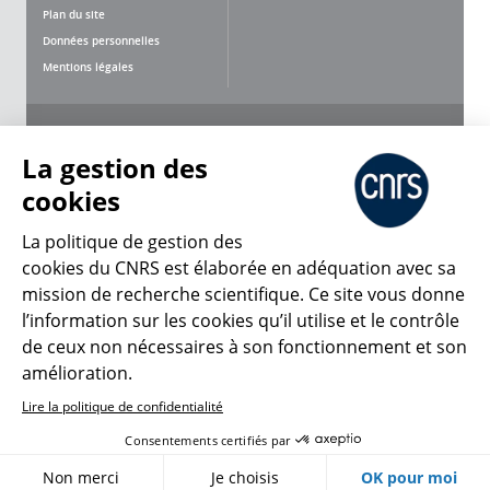
Plan du site
Données personnelles
Mentions légales
Nous suivre
Partager
La gestion des
cookies
La politique de gestion des
cookies du CNRS est élaborée en adéquation avec sa
mission de recherche scientifique. Ce site vous donne
CNRS Le Mag
l’information sur les cookies qu’il utilise et le contrôle
de ceux non nécessaires à son fonctionnement et son
© 2026, CNRS
amélioration.
Lire la politique de confidentialité
Créer un compte
Se connecter
Accessibilité : non conforme
Consentements certifiés par
Gestion des cookies
Non merci
Je choisis
OK pour moi