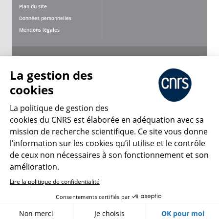
Plan du site
Données personnelles
Mentions légales
Nous suivre
Partager
La gestion des
cookies
La politique de gestion des
cookies du CNRS est élaborée en adéquation avec sa
mission de recherche scientifique. Ce site vous donne
CNRS Le Mag
l’information sur les cookies qu’il utilise et le contrôle
de ceux non nécessaires à son fonctionnement et son
© 2026, CNRS
amélioration.
Lire la politique de confidentialité
Créer un compte
Se connecter
Accessibilité : non conforme
Consentements certifiés par
Gestion des cookies
Non merci
Je choisis
OK pour moi