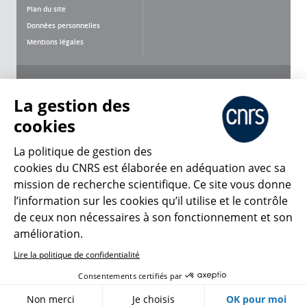
Plan du site
Données personnelles
Mentions légales
Nous suivre
Partager
La gestion des
cookies
La politique de gestion des
cookies du CNRS est élaborée en adéquation avec sa
mission de recherche scientifique. Ce site vous donne
CNRS Le Mag
l’information sur les cookies qu’il utilise et le contrôle
de ceux non nécessaires à son fonctionnement et son
© 2026, CNRS
amélioration.
Lire la politique de confidentialité
Créer un compte
Se connecter
Accessibilité : non conforme
Consentements certifiés par
Gestion des cookies
Non merci
Je choisis
OK pour moi