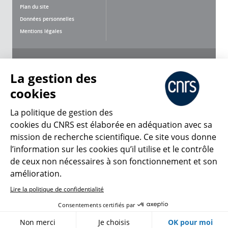
Plan du site
Données personnelles
Mentions légales
Nous suivre
Partager
La gestion des
cookies
La politique de gestion des
cookies du CNRS est élaborée en adéquation avec sa
mission de recherche scientifique. Ce site vous donne
CNRS Le Mag
l’information sur les cookies qu’il utilise et le contrôle
de ceux non nécessaires à son fonctionnement et son
© 2026, CNRS
amélioration.
Lire la politique de confidentialité
Créer un compte
Se connecter
Accessibilité : non conforme
Consentements certifiés par
Gestion des cookies
Non merci
Je choisis
OK pour moi