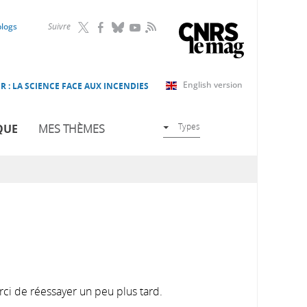
RSS
blogs
Suivre
English version
R : LA SCIENCE FACE AUX INCENDIES
Types
QUE
MES THÈMES
rci de réessayer un peu plus tard.