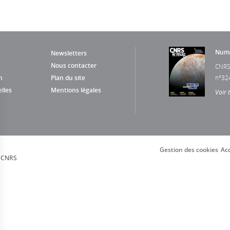
Numé
Newsletters
Nous contacter
CNRS
n
Plan du site
n°32
lles
Mentions légales
Voir 
Gestion des cookies
Acc
, CNRS