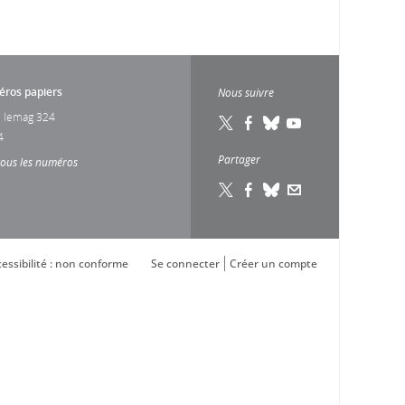
ros papiers
Nous suivre
 lemag 324
4
Partager
tous les numéros
essibilité : non conforme
Se connecter
Créer un compte