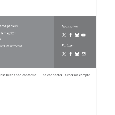
ros papiers
Nous suivre
 lemag 324
4
Partager
tous les numéros
essibilité : non conforme
Se connecter
Créer un compte