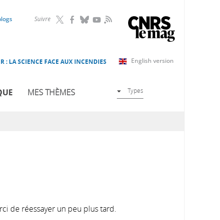
RSS
blogs
Suivre
English version
R : LA SCIENCE FACE AUX INCENDIES
Types
QUE
MES THÈMES
rci de réessayer un peu plus tard.