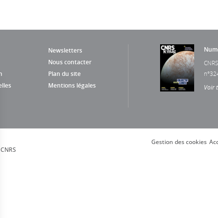
Numé
Newsletters
Nous contacter
CNRS
n
Plan du site
n°32
lles
Mentions légales
Voir 
Gestion des cookies
Acc
, CNRS