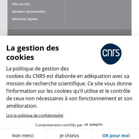
Plan du site
Données personnelles
Mentions légales
Nous suivre
Partager
La gestion des
cookies
La politique de gestion des
cookies du CNRS est élaborée en adéquation avec sa
mission de recherche scientifique. Ce site vous donne
CNRS Le Mag
l’information sur les cookies qu’il utilise et le contrôle
de ceux non nécessaires à son fonctionnement et son
© 2026, CNRS
amélioration.
Lire la politique de confidentialité
Créer un compte
Se connecter
Accessibilité : non conforme
Consentements certifiés par
Gestion des cookies
Non merci
Je choisis
OK pour moi