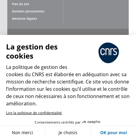
Plan du site
Données personnelles
Mentions légales
Nous suivre
Partager
La gestion des
cookies
La politique de gestion des
cookies du CNRS est élaborée en adéquation avec sa
mission de recherche scientifique. Ce site vous donne
CNRS Le Mag
l’information sur les cookies qu’il utilise et le contrôle
de ceux non nécessaires à son fonctionnement et son
© 2026, CNRS
amélioration.
Lire la politique de confidentialité
Créer un compte
Se connecter
Accessibilité : non conforme
Consentements certifiés par
Gestion des cookies
Non merci
Je choisis
OK pour moi