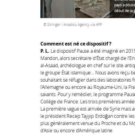
pays a pouss
début de la 
Stringer / Anadolu Agency via AFP
Comment est né ce dispositif ?
P. L.
Le dispositif Pause a été imaginé en 2015
Mandon, alors secrétaire d’État chargé de l'
al-Asaad, archéologue en chef sur le site anti
le groupe État islamique… Nous avons reçu
souhaitant se réfugier dans des laboratoires f
l’Allemagne ou encore au Royaume-Uni, la Franc
savants. Pour y remédier, le programme Pause 
Collège de France. Les trois premières années,
La première vague est arrivée de Syrie mais 
le président Recep Tayyip Erdoğan contre les 
plus généralement venue du Proche et du Moy
d’Asie ou encore d’Amérique latine.