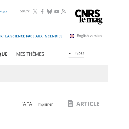
RSS
blogs
Suivre
English version
R : LA SCIENCE FACE AUX INCENDIES
Types
QUE
MES THÈMES
ARTICLE
-
+
A
A
Imprimer