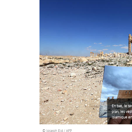
En bas, le t
plan, les ve
islamique e
Joseph Eid / AFP