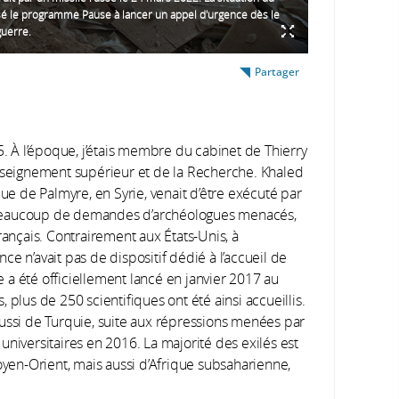
é le programme Pause à lancer un appel d'urgence dès le
guerre.
Partager
. À l’époque, j’étais membre du cabinet de Thierry
Enseignement supérieur et de la Recherche. Khaled
que de Palmyre, en Syrie, venait d’être exécuté par
 beaucoup de demandes d’archéologues menacés,
rançais. Contrairement aux États-Unis, à
e n’avait pas de dispositif dédié à l’accueil de
a été officiellement lancé en janvier 2017 au
 plus de 250 scientifiques ont été ainsi accueillis.
aussi de Turquie, suite aux répressions menées par
universitaires en 2016. La majorité des exilés est
en-Orient, mais aussi d’Afrique subsaharienne,