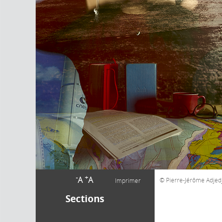
-
+
A
A
Pierre-Jérôme Adjedj
Imprimer
Sections