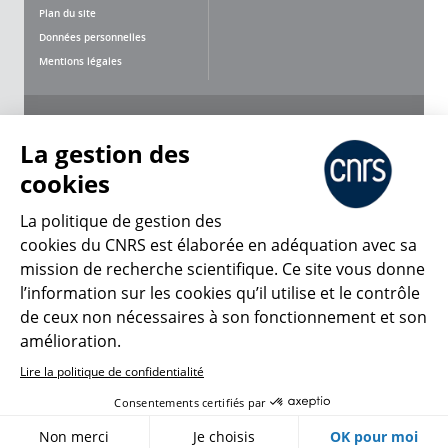
Plan du site
Données personnelles
Mentions légales
Nous suivre
Partager
La gestion des
cookies
La politique de gestion des
cookies du CNRS est élaborée en adéquation avec sa
mission de recherche scientifique. Ce site vous donne
CNRS Le Mag
l’information sur les cookies qu’il utilise et le contrôle
de ceux non nécessaires à son fonctionnement et son
© 2026, CNRS
amélioration.
Lire la politique de confidentialité
Créer un compte
Se connecter
Accessibilité : non conforme
Consentements certifiés par
Gestion des cookies
Non merci
Je choisis
OK pour moi