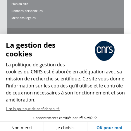
Plan du site
Données personnelles
Mentions légales
Nous suivre
Partager
La gestion des
cookies
La politique de gestion des
cookies du CNRS est élaborée en adéquation avec sa
mission de recherche scientifique. Ce site vous donne
CNRS Le Mag
l’information sur les cookies qu’il utilise et le contrôle
de ceux non nécessaires à son fonctionnement et son
© 2026, CNRS
amélioration.
Lire la politique de confidentialité
Créer un compte
Se connecter
Accessibilité : non conforme
Consentements certifiés par
Gestion des cookies
Non merci
Je choisis
OK pour moi