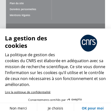
Plan du site
Données personnelles
Mentions légales
Nous suivre
Partager
La gestion des
cookies
La politique de gestion des
cookies du CNRS est élaborée en adéquation avec sa
mission de recherche scientifique. Ce site vous donne
CNRS Le Mag
l’information sur les cookies qu’il utilise et le contrôle
de ceux non nécessaires à son fonctionnement et son
© 2026, CNRS
amélioration.
Lire la politique de confidentialité
Créer un compte
Se connecter
Accessibilité : non conforme
Consentements certifiés par
Gestion des cookies
Non merci
Je choisis
OK pour moi