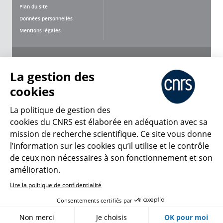
Plan du site
Données personnelles
Mentions légales
Nous suivre
Partager
La gestion des
cookies
La politique de gestion des
cookies du CNRS est élaborée en adéquation avec sa
mission de recherche scientifique. Ce site vous donne
CNRS Le Mag
l’information sur les cookies qu’il utilise et le contrôle
de ceux non nécessaires à son fonctionnement et son
© 2026, CNRS
amélioration.
Lire la politique de confidentialité
Créer un compte
Se connecter
Accessibilité : non conforme
Consentements certifiés par
Gestion des cookies
Non merci
Je choisis
OK pour moi