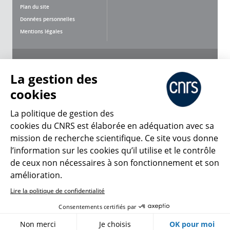
Plan du site
Données personnelles
Mentions légales
Nous suivre
Partager
La gestion des
cookies
La politique de gestion des
cookies du CNRS est élaborée en adéquation avec sa
mission de recherche scientifique. Ce site vous donne
CNRS Le Mag
l’information sur les cookies qu’il utilise et le contrôle
de ceux non nécessaires à son fonctionnement et son
© 2026, CNRS
amélioration.
Lire la politique de confidentialité
Créer un compte
Se connecter
Accessibilité : non conforme
Consentements certifiés par
Gestion des cookies
Non merci
Je choisis
OK pour moi