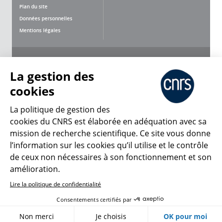
Plan du site
Données personnelles
Mentions légales
Nous suivre
Partager
La gestion des
cookies
La politique de gestion des
cookies du CNRS est élaborée en adéquation avec sa
mission de recherche scientifique. Ce site vous donne
CNRS Le Mag
l’information sur les cookies qu’il utilise et le contrôle
de ceux non nécessaires à son fonctionnement et son
© 2026, CNRS
amélioration.
Lire la politique de confidentialité
Créer un compte
Se connecter
Accessibilité : non conforme
Consentements certifiés par
Gestion des cookies
Non merci
Je choisis
OK pour moi