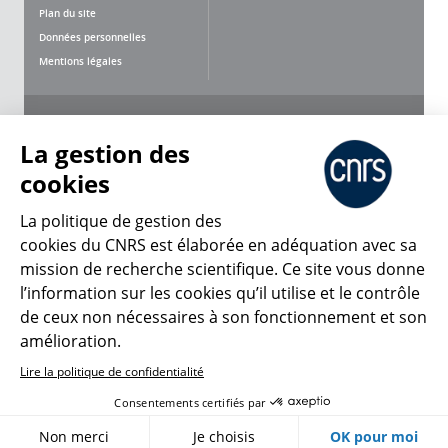
Plan du site
Données personnelles
Mentions légales
Nous suivre
Partager
La gestion des
cookies
La politique de gestion des
cookies du CNRS est élaborée en adéquation avec sa
mission de recherche scientifique. Ce site vous donne
CNRS Le Mag
l’information sur les cookies qu’il utilise et le contrôle
de ceux non nécessaires à son fonctionnement et son
© 2026, CNRS
amélioration.
Lire la politique de confidentialité
Créer un compte
Se connecter
Accessibilité : non conforme
Consentements certifiés par
Gestion des cookies
Non merci
Je choisis
OK pour moi