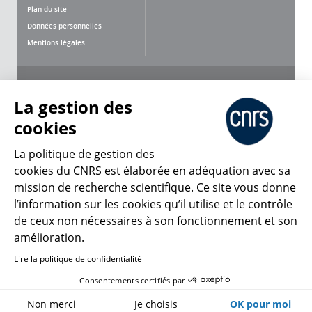
Plan du site
Données personnelles
Mentions légales
Nous suivre
Partager
La gestion des
cookies
La politique de gestion des
cookies du CNRS est élaborée en adéquation avec sa
mission de recherche scientifique. Ce site vous donne
CNRS Le Mag
l’information sur les cookies qu’il utilise et le contrôle
de ceux non nécessaires à son fonctionnement et son
© 2026, CNRS
amélioration.
Lire la politique de confidentialité
Créer un compte
Se connecter
Accessibilité : non conforme
Consentements certifiés par
Gestion des cookies
Non merci
Je choisis
OK pour moi