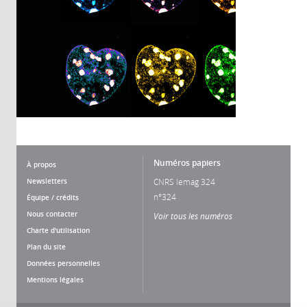
Numéros papiers
À propos
Newsletters
CNRS lemag 324
n°324
Équipe / crédits
Nous contacter
Voir tous les numéros
Charte d'utilisation
Plan du site
Données personnelles
Mentions légales