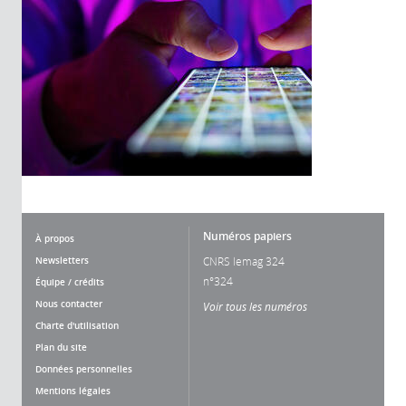
Numéros papiers
À propos
Newsletters
CNRS lemag 324
n°324
Équipe / crédits
Nous contacter
Voir tous les numéros
Charte d'utilisation
Plan du site
Données personnelles
Mentions légales