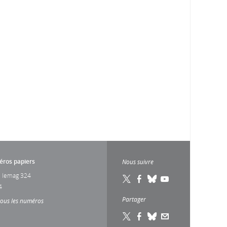
ros papiers
Nous suivre
 lemag 324
4
Partager
tous les numéros