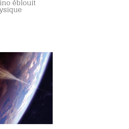
ino éblouit
hysique