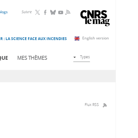
RSS
blogs
Suivre
English version
R : LA SCIENCE FACE AUX INCENDIES
Types
QUE
MES THÈMES
Flux RSS