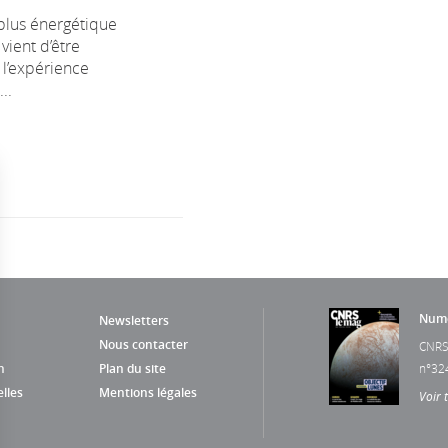
 plus énergétique
vient d’être
 l’expérience
..
Numé
Newsletters
Nous contacter
CNRS
n
Plan du site
n°32
lles
Mentions légales
Voir 