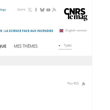
RSS
blogs
Suivre
English version
R : LA SCIENCE FACE AUX INCENDIES
Types
QUE
MES THÈMES
Flux RSS