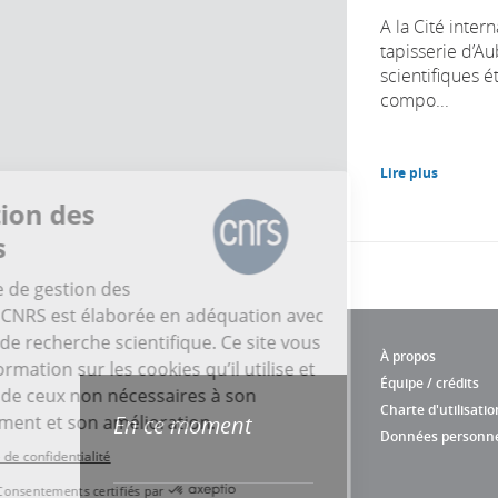
A la Cité inter
tapisserie d’A
scientifiques 
compo...
Lire plus
La gestion des
cookies
La politique de gestion des
cookies du CNRS est élaborée en adéquation avec
sa mission de recherche scientifique. Ce site vous
À propos
donne l’information sur les cookies qu’il utilise et
Équipe / crédits
le contrôle de ceux non nécessaires à son
Charte d'utilisatio
fonctionnement et son amélioration.
En ce moment
Données personne
Lire la politique de confidentialité
Consentements certifiés par