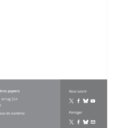
ros papiers
Nous suivre
 lemag 324
4
Partager
tous les numéros