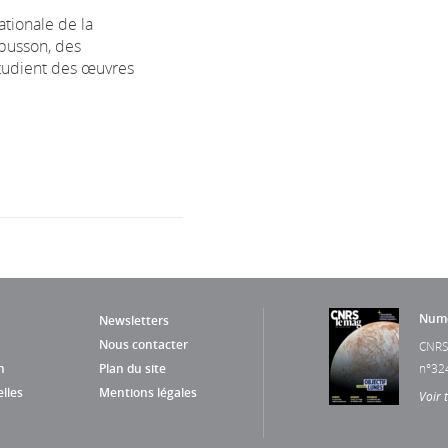
nationale de la
ubusson, des
étudient des œuvres
Numé
Newsletters
Nous contacter
CNRS
n
Plan du site
n°32
lles
Mentions légales
Voir 