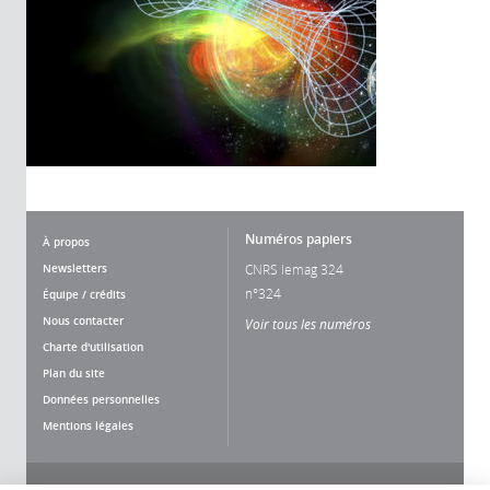
Numéros papiers
À propos
Newsletters
CNRS lemag 324
n°324
Équipe / crédits
Nous contacter
Voir tous les numéros
Charte d'utilisation
Plan du site
Données personnelles
Mentions légales