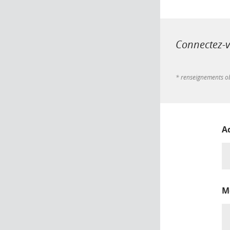
Connectez-vo
* renseignements ob
A
M