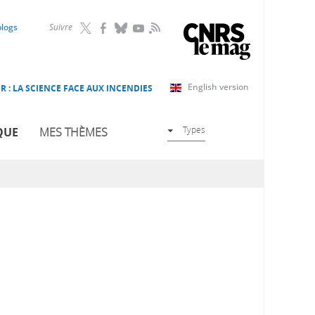
RSS
blogs
Suivre
English version
R : LA SCIENCE FACE AUX INCENDIES
Types
QUE
MES THÈMES