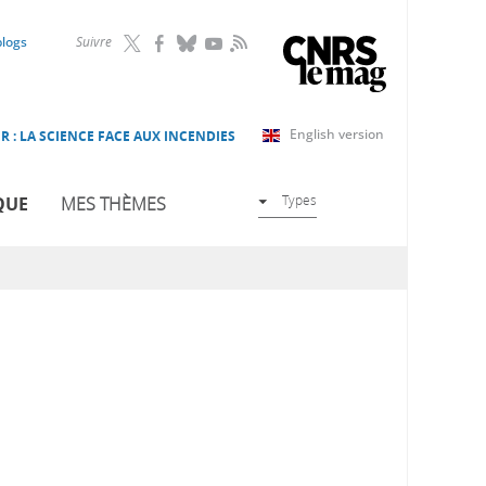
RSS
blogs
Suivre
English version
R : LA SCIENCE FACE AUX INCENDIES
Types
QUE
MES THÈMES