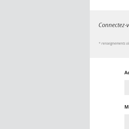
Connectez-vo
* renseignements ob
A
M