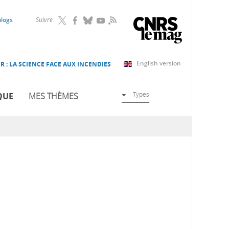
RSS
blogs
Suivre
English version
R : LA SCIENCE FACE AUX INCENDIES
Types
QUE
MES THÈMES