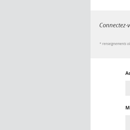
Connectez-vo
* renseignements ob
A
M