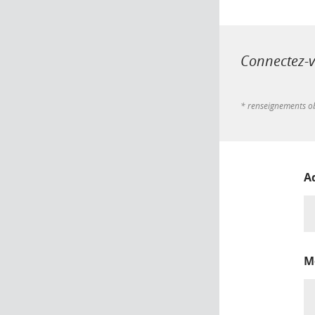
Connectez-vo
* renseignements ob
A
M