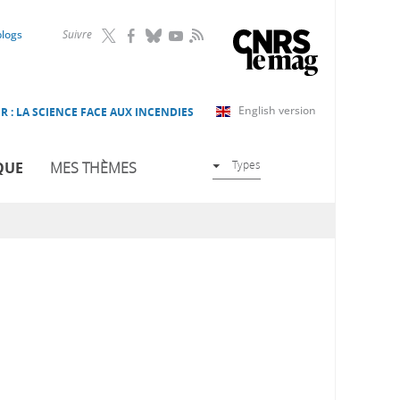
RSS
blogs
Suivre
English version
R : LA SCIENCE FACE AUX INCENDIES
Types
QUE
MES THÈMES