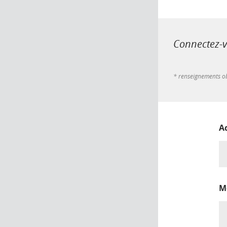
Connectez-vo
* renseignements ob
A
M