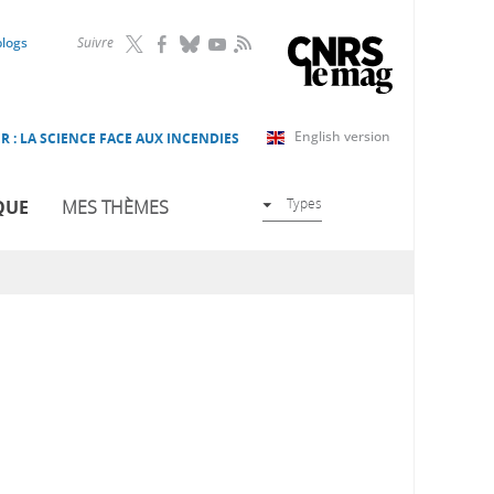
RSS
blogs
Suivre
English version
R : LA SCIENCE FACE AUX INCENDIES
Types
QUE
MES THÈMES