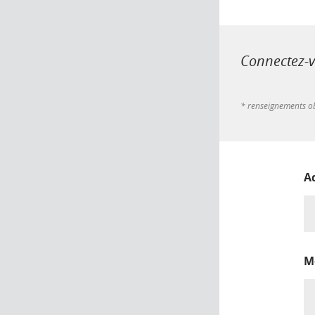
Connectez-vo
* renseignements ob
A
M