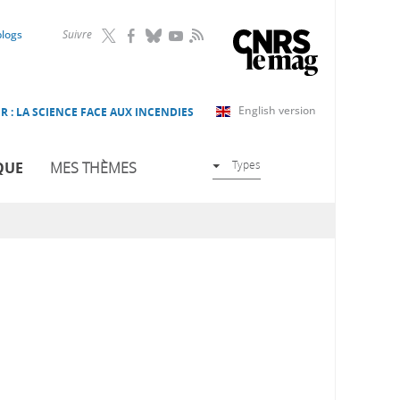
RSS
blogs
Suivre
English version
R : LA SCIENCE FACE AUX INCENDIES
Types
QUE
MES THÈMES