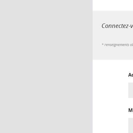
Connectez-vo
* renseignements ob
A
M