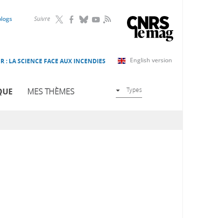
RSS
blogs
Suivre
English version
R : LA SCIENCE FACE AUX INCENDIES
Types
QUE
MES THÈMES